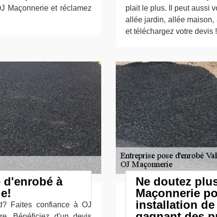
OJ Maçonnerie et réclamez
plait le plus. Il peut aussi
allée jardin, allée maison, 
et téléchargez votre devis !
e d'enrobé à
Ne doutez plus
e!
Maçonnerie po
installation d
d? Faites confiance à OJ
gagnant des pr
re. Bénéficiez d'un devis