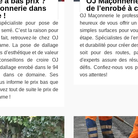
 à bas prix ?
OJ Maçonnerie:
çonnerie dans
de l'enrobé à 
 !
OJ Maçonnerie le profess
pécialiste pour pose de
heureux de vous offrir un
serré. C’est la raison pour
simples surfaces pour vou
fait, retrouvez-le chez OJ
étape. Spécialistes de l'
arne. La pose de dallage
et durabilité pour créer de
s d’esthétique et de valeur
soit pour des routes, p
onseillons de croire OJ
d'experts assure des résu
 dallage enrobé dans le 94
défis. Confiez-nous vos 
ste dans ce domaine. Ses
vos attentes!
us informe le prix bas que
ez tout de suite le prix de
rne !