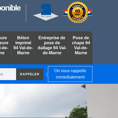
ponible
ture
Béton
Entreprise de
Pose de
ieure
imprimé
pose de
chape 94
l-de-
94 Val-de-
dallage 94 Val-
Val-de-
ne
Marne
de-Marne
Marne
On vous rappelle
immediatement