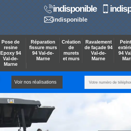
indisponible
indis
indisponible
Pose de
Réparation
Création
Ravalement
Pein
resine
fissure murs
de
de façade 94
extér
Epoxy 94
94 Val-de-
murets
Val-de-
94 Va
Val-de-
Marne
et murs
Marne
Mar
Marne
Voir nos réalisations