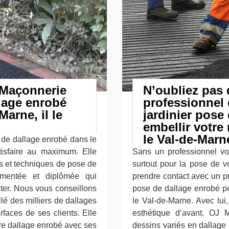
 Maçonnerie
N’oubliez pas 
llage enrobé
professionne
Marne, il le
jardinier pose
embellir votre
le Val-de-Mar
 de dallage enrobé dans le
isfaire au maximum. Elle
Sans un professionnel vou
s et techniques de pose de
surtout pour la pose de v
imentée et diplômée qui
prendre contact avec un p
ter. Nous vous conseillons
pose de dallage enrobé po
llé des milliers de dallages
le Val-de-Marne. Avec lui,
rfaces de ses clients. Elle
esthétique d’avant. OJ 
tre dallage enrobé avec ses
dessins variés en dallage