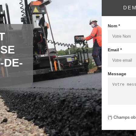
DEM
Nom *
T
OSE
Email *
-DE-
Message
(*) Champs obl