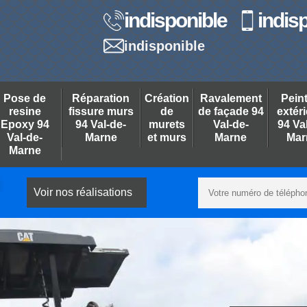
indisponible
indis
indisponible
Pose de
Réparation
Création
Ravalement
Pein
resine
fissure murs
de
de façade 94
extér
Epoxy 94
94 Val-de-
murets
Val-de-
94 Va
Val-de-
Marne
et murs
Marne
Mar
Marne
Voir nos réalisations