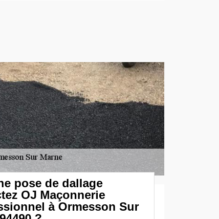
ne pose de dallage
ctez OJ Maçonnerie
essionnel à Ormesson Sur
 94490 ?