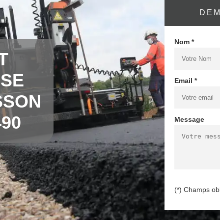
DEM
Nom *
T
OSE
Email *
SSON
90
Message
(*) Champs obl