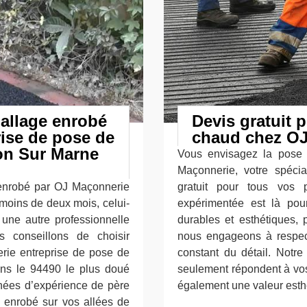
dallage enrobé
Devis gratuit 
ise de pose de
chaud chez OJ
on Sur Marne
Vous envisagez la pose 
Maçonnerie, votre spécia
e enrobé par OJ Maçonnerie
gratuit pour tous vos 
 moins de deux mois, celui-
expérimentée est là pour
 une autre professionnelle
durables et esthétiques,
 conseillons de choisir
nous engageons à respecte
erie entreprise de pose de
constant du détail. Notre
ns le 94490 le plus doué
seulement répondent à vos
nnées d’expérience de père
également une valeur esthé
ge enrobé sur vos allées de