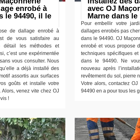
 Maçonnerie
Installez des 
lage enrobé à
avec OJ Maçon
e 94490, il le
Marne dans le 
Pour embellir votre jardi
pose de dallage enrobé à
dallages enrobés pas che
t de vous satisfaire au
dans le 94490. OJ Maçonne
 détail les méthodes et
enrobé et vous propose de
si, c’est une expérimentée
techniques spécifiques e
 sans vous consulter. Nous
dans le 94490. Ne vous 
qu’elle a déjà installé des
nouveau après l’install
motif assortis aux surfaces
revêtement du sol, pierre na
os goûts et installe votre
Votre alors, contactez O
 Alors, venez vite chez OJ
94490 en a pour tous les go
vis !