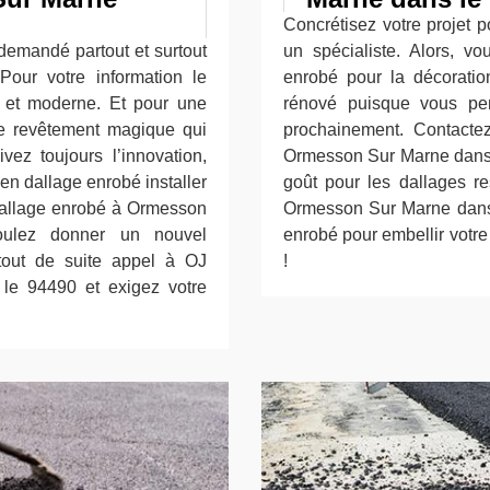
Concrétisez votre projet 
demandé partout et surtout
un spécialiste. Alors, v
ur votre information le
enrobé pour la décoratio
n et moderne. Et pour une
rénové puisque vous pen
 ce revêtement magique qui
prochainement. Contacte
ivez toujours l’innovation,
Ormesson Sur Marne dans l
en dallage enrobé installer
goût pour les dallages r
dallage enrobé à Ormesson
Ormesson Sur Marne dans 
ulez donner un nouvel
enrobé pour embellir votre
 tout de suite appel à OJ
!
e 94490 et exigez votre