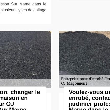
esson Sur Marne dans le
plusieurs types de dallage
ion, changer le
Voulez-vous u
 maison en
enrobé, conta
par OJ
jardinier prof
Sur Marne
Marne dans le