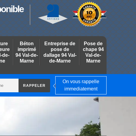
ponible
ture
Béton
Entreprise de
Pose de
ieure
imprimé
pose de
chape 94
l-de-
94 Val-de-
dallage 94 Val-
Val-de-
ne
Marne
de-Marne
Marne
On vous rappelle
immediatement