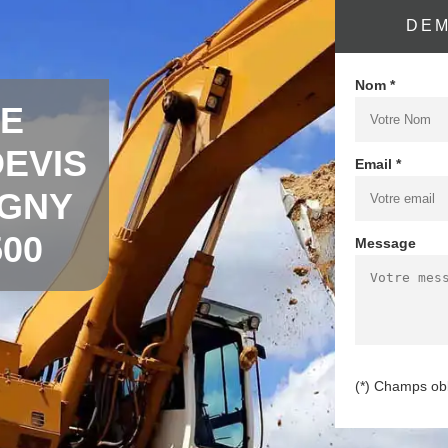
DEM
Nom *
DE
EVIS
Email *
IGNY
00
Message
(*) Champs obl