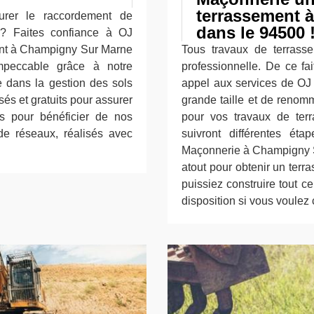
terrassement 
surer le raccordement de
dans le 94500 
d? Faites confiance à OJ
ment à Champigny Sur Marne
Tous travaux de terrasse
mpeccable grâce à notre
professionnelle. De ce fa
e dans la gestion des sols
appel aux services de OJ
és et gratuits pour assurer
grande taille et de renomm
us pour bénéficier de nos
pour vos travaux de ter
 de réseaux, réalisés avec
suivront différentes é
Maçonnerie à Champigny Su
atout pour obtenir un terr
puissiez construire tout c
disposition si vous voulez 