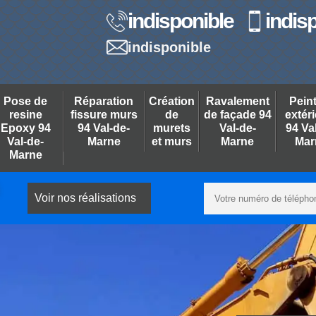
indisponible
indis
indisponible
Pose de
Réparation
Création
Ravalement
Pein
resine
fissure murs
de
de façade 94
extér
Epoxy 94
94 Val-de-
murets
Val-de-
94 Va
Val-de-
Marne
et murs
Marne
Mar
Marne
Voir nos réalisations