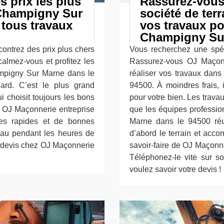
s prix les plus
Rassurez-vous
Champigny Sur
société de terr
 tous travaux
vos travaux po
Champigny Sur
contrez des prix plus chers
Vous recherchez une spéc
almez-vous et profitez les
Rassurez-vous OJ Maçonn
mpigny Sur Marne dans le
réaliser vos travaux dan
ard. C’est le plus grand
94500. À moindres frais, 
i choisit toujours les bons
pour votre bien. Les trava
s OJ Maçonnerie entreprise
que les équipes professi
ces rapides et de bonnes
Marne dans le 94500 réuss
eau pendant les heures de
d’abord le terrain et acco
e devis chez OJ Maçonnerie
savoir-faire de OJ Maçon
Téléphonez-le vite sur s
voulez savoir votre devis !