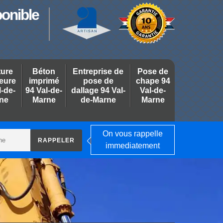
ponible
ture
Béton
Entreprise de
Pose de
ieure
imprimé
pose de
chape 94
l-de-
94 Val-de-
dallage 94 Val-
Val-de-
ne
Marne
de-Marne
Marne
On vous rappelle
immediatement