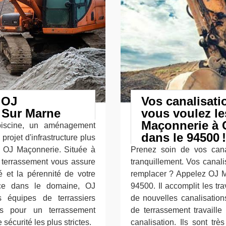
 OJ
Vos canalisati
 Sur Marne
vous voulez l
Maçonnerie à
piscine, un aménagement
dans le 94500 !
projet d'infrastructure plus
de OJ Maçonnerie. Située à
Prenez soin de vos canal
 terrassement vous assure
tranquillement. Vos canal
é et la pérennité de votre
remplacer ? Appelez OJ 
nce dans le domaine, OJ
94500. Il accomplit les t
 équipes de terrassiers
de nouvelles canalisation
us pour un terrassement
de terrassement travaill
sécurité les plus strictes.
canalisation. Ils sont trè