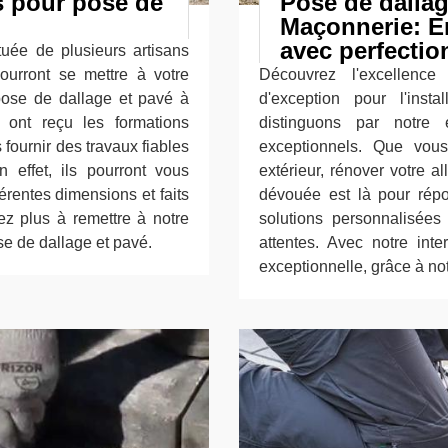
s pour pose de
Pose de dallag
Maçonnerie: Em
avec perfectio
tuée de plusieurs artisans
ourront se mettre à votre
Découvrez l'excellence
pose de dallage et pavé à
d'exception pour l'ins
ont reçu les formations
distinguons par notre 
fournir des travaux fiables
exceptionnels. Que vous
effet, ils pourront vous
extérieur, rénover votre a
érentes dimensions et faits
dévouée est là pour rép
ez plus à remettre à notre
solutions personnalisées 
e de dallage et pavé.
attentes. Avec notre inte
exceptionnelle, grâce à not