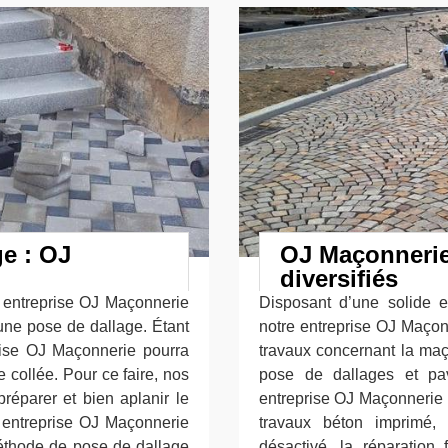
ge : OJ
OJ Maçonnerie
diversifiés
e entreprise OJ Maçonnerie
Disposant d’une solide 
 une pose de dallage. Étant
notre entreprise OJ Maçonn
rise OJ Maçonnerie pourra
travaux concernant la maço
 collée. Pour ce faire, nos
pose de dallages et pa
préparer et bien aplanir le
entreprise OJ Maçonnerie 
re entreprise OJ Maçonnerie
travaux béton imprimé, 
 méthode de pose de dallage
désactivé, la réparation