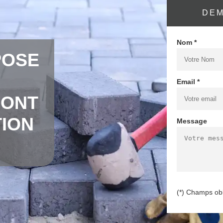
DEM
Nom *
POSE
Email *
PONT
TION
Message
(*) Champs obl