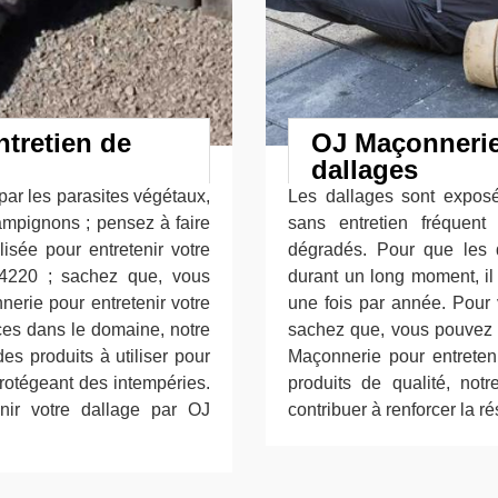
tretien de
OJ Maçonnerie
dallages
ar les parasites végétaux,
Les dallages sont exposé
ampignons ; pensez à faire
sans entretien fréquent
isée pour entretenir votre
dégradés. Pour que les d
94220 ; sachez que, vous
durant un long moment, il
erie pour entretenir votre
une fois par année. Pour
ces dans le domaine, notre
sachez que, vous pouvez so
s produits à utiliser pour
Maçonnerie pour entreteni
protégeant des intempéries.
produits de qualité, no
enir votre dallage par OJ
contribuer à renforcer la r