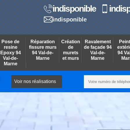
indisponible
indis
indisponible
Pose de
Réparation
Création
Ravalement
Pein
resine
fissure murs
de
de façade 94
extér
Epoxy 94
94 Val-de-
murets
Val-de-
94 Va
Val-de-
Marne
et murs
Marne
Mar
Marne
Voir nos réalisations