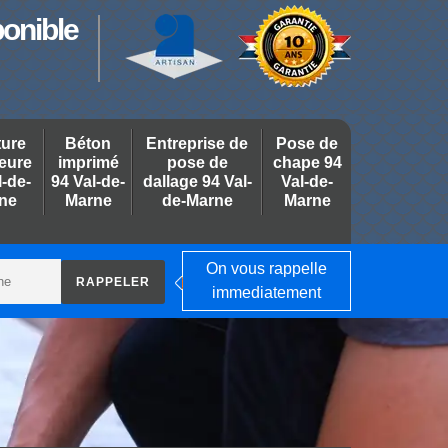
ponible
ture
Béton
Entreprise de
Pose de
ieure
imprimé
pose de
chape 94
l-de-
94 Val-de-
dallage 94 Val-
Val-de-
ne
Marne
de-Marne
Marne
On vous rappelle
immediatement