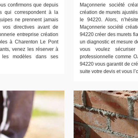
us confirmons que depuis
Maçonnerie société créa
ts qui correspondent à la
création de murets ajust
quipes ne prennent jamais
le 94220. Alors, n’hési
t vos directives avant de
Maçonnerie société créat
nnerie entreprise création
94220 créer des murets fi
bles à Charenton Le Pont
un diagnostic et mesure de
ants, venez les réserver à
vous voulez sécurise
i les modèles dans ses
professionnelle comme O
94220 vous garantit de cr
suite votre devis et vous l