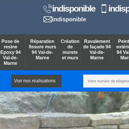
indisponible
indis
indisponible
Pose de
Réparation
Création
Ravalement
Pein
resine
fissure murs
de
de façade 94
extér
Epoxy 94
94 Val-de-
murets
Val-de-
94 Va
Val-de-
Marne
et murs
Marne
Mar
Marne
Voir nos réalisations