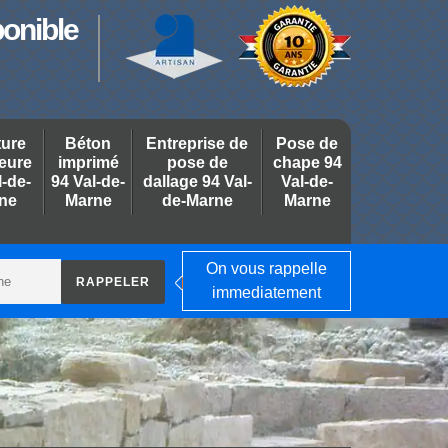
ponible
ture
Béton
Entreprise de
Pose de
ieure
imprimé
pose de
chape 94
l-de-
94 Val-de-
dallage 94 Val-
Val-de-
ne
Marne
de-Marne
Marne
On vous rappelle
immediatement