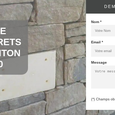
DEM
Nom *
DE
RETS
Email *
NTON
0
Message
(*) Champs obl