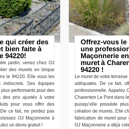
 qui créer des
Offrez-vous le
 bien faite à
une profession
e 94220!
Maçonnerie ent
muret à Chare
otre jardin, venez chez OJ
94220 !
réer des murets en brique
ns le 94220. Elle vous les
Le muret de votre terrasse 
 indiscrets. Ses équipes
adéquates. De ce fait, o
s plus performants pour des
professionnelle. Appelez 
 des prix ajustés à votre
Charenton Le Pont dans l
uits pour vous offrir des
puisqu’elle possède plu
 De ce fait, ne perdez pas
création de murets. Elle c
oisissez OJ Maçonnerie à
fabrication de muret pour 
ez un devis gratuit !
OJ Maçonnerie a déjà créé