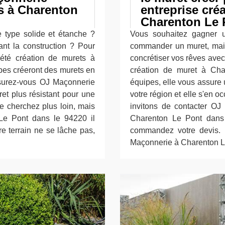
ts à Charenton
entreprise cré
Charenton Le P
 type solide et étanche ?
Vous souhaitez gagner u
ant la construction ? Pour
commander un muret, mais
été création de murets à
concrétiser vos rêves avec
pes créeront des murets en
création de muret à Ch
assurez-vous OJ Maçonnerie
équipes, elle vous assure 
et plus résistant pour une
votre région et elle s'en o
e cherchez plus loin, mais
invitons de contacter OJ
e Pont dans le 94220 il
Charenton Le Pont dans 
e terrain ne se lâche pas,
commandez votre devis. 
Maçonnerie à Charenton L