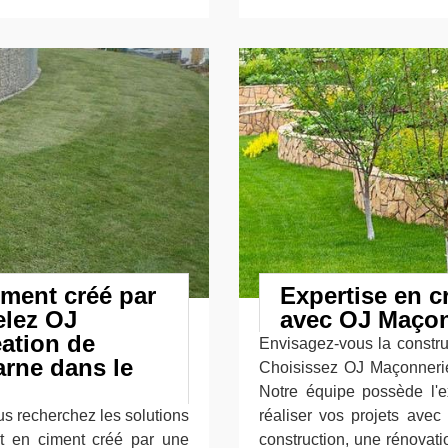
iment créé par
Expertise en c
elez OJ
avec OJ Maçon
éation de
Envisagez-vous la constru
arne dans le
Choisissez OJ Maçonnerie
Notre équipe possède l'ex
ous recherchez les solutions
réaliser vos projets avec
et en ciment créé par une
construction, une rénovat