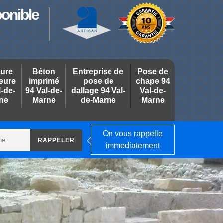
ponible
ture
Béton
Entreprise de
Pose de
ieure
imprimé
pose de
chape 94
l-de-
94 Val-de-
dallage 94 Val-
Val-de-
ne
Marne
de-Marne
Marne
On vous rappelle
immediatement