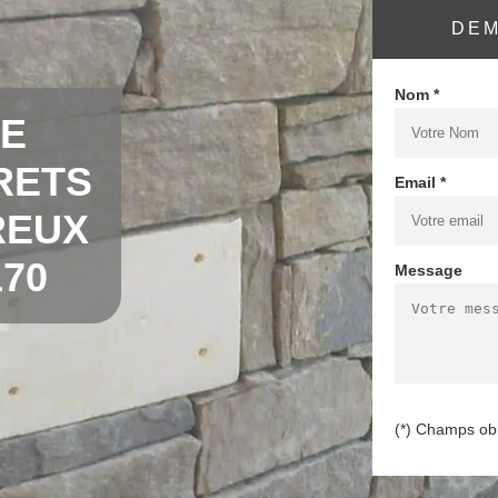
DEM
Nom *
DE
RETS
Email *
REUX
70
Message
(*) Champs obl