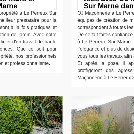
Marne
Sur Marne dans
 propriété à Le Perreux Sur
OJ Maçonnerie à Le Perr
illeur prestataire pour la
équipes de création de mu
ont à la fois pratiques et
correspondent à toutes les
ation de jardin. Avec notre
De ce fait faites confianc
icier d'un travail de haute
à Le Perreux Sur Marne 
gences. Que ce soit pour
l’élégance et plus de des
opriété, nos professionnels
vous tous les travaux afin
ion et professionnalisme.
Et après la pose, il ap
protègeront des agress
Maçonnerie à Le Perreux S