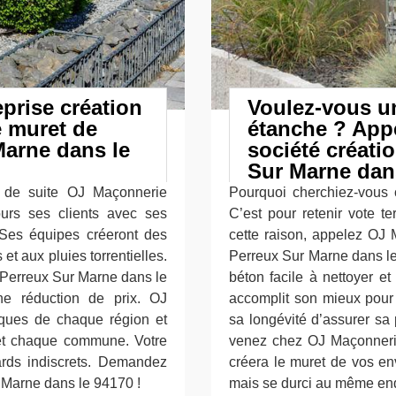
prise création
Voulez-vous un
 muret de
étanche ? App
Marne dans le
société créati
Sur Marne dans
 de suite OJ Maçonnerie
Pourquoi cherchiez-vous 
jours ses clients avec ses
C’est pour retenir vote t
. Ses équipes créeront des
cette raison, appelez OJ 
et aux pluies torrentielles.
Perreux Sur Marne dans le
Perreux Sur Marne dans le
béton facile à nettoyer e
e réduction de prix. OJ
accomplit son mieux pour 
iques de chaque région et
sa longévité d’assurer sa
et chaque commune. Votre
venez chez OJ Maçonneri
ards indiscrets. Demandez
créera le muret de vos en
 Marne dans le 94170 !
mais se durci au même endr