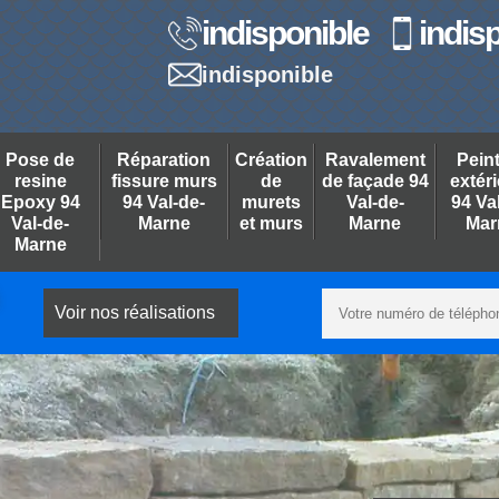
indisponible
indis
indisponible
Pose de
Réparation
Création
Ravalement
Pein
resine
fissure murs
de
de façade 94
extér
Epoxy 94
94 Val-de-
murets
Val-de-
94 Va
Val-de-
Marne
et murs
Marne
Mar
Marne
Voir nos réalisations