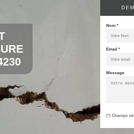
DEM
Nom *
T
SURE
Email *
4230
Message
(*) Champs obl