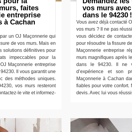
 pour la
Demandez les t
murs, faites
vos murs avec
e entreprise
dans le 94230 !
rs à Cachan
Vous avez déjà contacté O
vos murs ? Il ne pas réussi
 par un OJ Maçonnerie qui
vous décidez de contact
issure de vos murs. Mais en
pour résoudre la fissure d
solutions définitives pour
Maçonnerie entreprise ré
ats impeccables pour la
murs magnifiques après l
à OJ Maçonnerie entreprise
dans le 94230. Il ne
94230. Il vous garantit une
d’expérience et son p
vec des méthodes uniques.
Maçonnerie à Cachan dans
230, vos murs resteront
fiables pour votre confort.
tactez-le vite et informez-
devis. Avec lui vous réussi