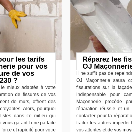
our les tarifs
Réparez les fi
nerie pour vos
OJ Maçonnerie
sure de vos
Il ne suffit pas de repein
230 ?
OJ Maçonnerie saura com
le mieux adaptés à votre
fissurations sur la façad
aration de fissures de vos
indispensable pour cam
ent de murs, offrent des
Maçonnerie procède par
croyables. Alors, pourquoi
réparation réussie et un
alistes dans ce milieu qui
contacter pour la réparati
ui vous garantit une parfaite
traiter les autres imperf
force et rapidité pour votre
vos attentes et de vos moy