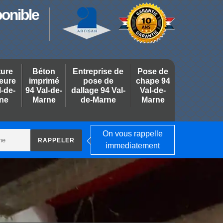
ponible
ture
Béton
Entreprise de
Pose de
ieure
imprimé
pose de
chape 94
l-de-
94 Val-de-
dallage 94 Val-
Val-de-
ne
Marne
de-Marne
Marne
On vous rappelle
immediatement