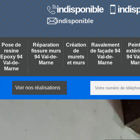
indisponible
indis
indisponible
Pose de
Réparation
Création
Ravalement
Pein
resine
fissure murs
de
de façade 94
extér
Epoxy 94
94 Val-de-
murets
Val-de-
94 Va
Val-de-
Marne
et murs
Marne
Mar
Marne
Voir nos réalisations