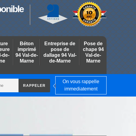
ponible
ture
Béton
Entreprise de
Pose de
ieure
imprimé
pose de
chape 94
l-de-
94 Val-de-
dallage 94 Val-
Val-de-
ne
Marne
de-Marne
Marne
On vous rappelle
immediatement