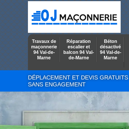
Travaux de
Réparation
Béton
maçonnerie
escalier et
désactivé
94 Val-de-
balcon 94 Val-
94 Val-de-
Marne
de-Marne
Marne
DÉPLACEMENT ET DEVIS GRATUITS
SANS ENGAGEMENT