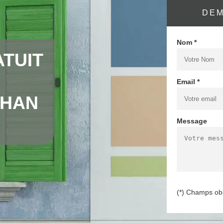
DEM
Nom *
TUIT
Email *
CHAN
Message
(*) Champs obl