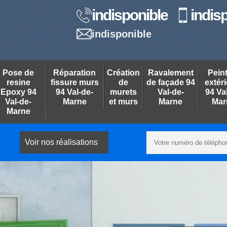
indisponible
indis
indisponible
Pose de
Réparation
Création
Ravalement
Pein
resine
fissure murs
de
de façade 94
extér
Epoxy 94
94 Val-de-
murets
Val-de-
94 Va
Val-de-
Marne
et murs
Marne
Mar
Marne
Voir nos réalisations