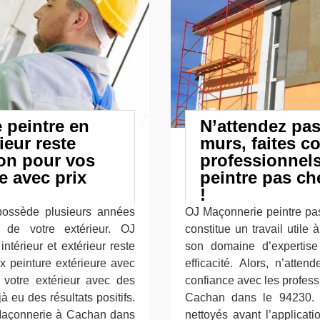
 peintre en
N’attendez pas
ieur reste
murs, faites c
ion pour vos
professionnel
e avec prix
peintre pas ch
!
 possède plusieurs années
OJ Maçonnerie peintre pas
n de votre extérieur. OJ
constitue un travail utile
ntérieur et extérieur reste
son domaine d’expertise 
ux peinture extérieure avec
efficacité. Alors, n’atte
e votre extérieur avec des
confiance avec les profes
eu des résultats positifs.
Cachan dans le 94230. 
Maçonnerie à Cachan dans
nettoyés avant l’applicat