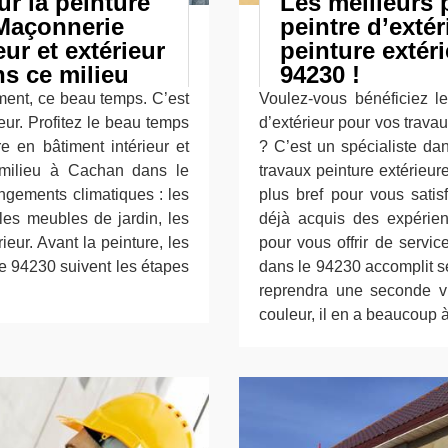
ur la peinture
Les meilleurs 
 Maçonnerie
peintre d’exté
eur et extérieur
peinture extér
s ce milieu
94230 !
ment, ce beau temps. C’est
Voulez-vous bénéficiez l
eur. Profitez le beau temps
d’extérieur pour vos trava
e en bâtiment intérieur et
? C’est un spécialiste da
 milieu à Cachan dans le
travaux peinture extérieur
ngements climatiques : les
plus bref pour vous satis
 les meubles de jardin, les
déjà acquis des expérien
rieur. Avant la peinture, les
pour vous offrir de servi
 94230 suivent les étapes
dans le 94230 accomplit se
reprendra une seconde vi
couleur, il en a beaucoup à