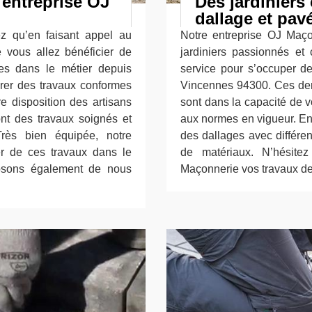
 entreprise OJ
Des jardinier
dallage et pav
z qu’en faisant appel au
Notre entreprise OJ Maçon
 vous allez bénéficier de
jardiniers passionnés et
s dans le métier depuis
service pour s’occuper d
rer des travaux conformes
Vincennes 94300. Ces dern
 disposition des artisans
sont dans la capacité de v
nt des travaux soignés et
aux normes en vigueur. En e
Très bien équipée, notre
des dallages avec différen
r de ces travaux dans le
de matériaux. N’hésite
osons également de nous
Maçonnerie vos travaux de