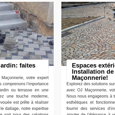
ardin: faites
Espaces extéri
Installation de
Maçonnerie!
Maçonnerie, votre expert
us comprenons l'importance
Explorez des solutions sur
jardin ou terrasse en une
avec OJ Maçonnerie, votr
iez une touche moderne,
Nous nous engageons à tr
vouée est prête à réaliser
esthétiques et fonctionn
e dallage, notre expertise
fournir des services d'in
ce soit pour des créations
ajouter de l'élégance à v