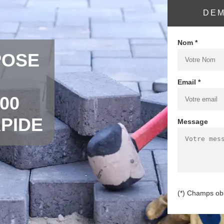
DEM
Nom *
POSE
Email *
00
PIDE
Message
(*) Champs obl