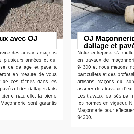
aux avec OJ
OJ Maçonnerie 
dallage et pav
rvice des artisans maçons
Notre entreprise s’appel
s plusieurs années et qui
en travaux de maçonneri
ose de dallage et pavé à
94300 et nous mettons nos
eront en mesure de vous
particuliers et des profes
nt de ces tâches dans les
artisans maçons qui sont
s pavés et des dallages faits
assurer des travaux d’exc
ierre naturelle, la pierre
Les travaux réalisés par 
 Maçonnerie sont garantis
les normes en vigueur. N’
Maçonnerie pour effectue
94300.