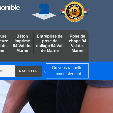
ponible
ture
Béton
Entreprise de
Pose de
ieure
imprimé
pose de
chape 94
l-de-
94 Val-de-
dallage 94 Val-
Val-de-
ne
Marne
de-Marne
Marne
On vous rappelle
immediatement