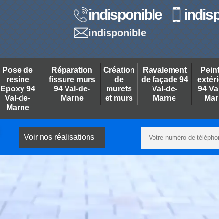
indisponible
indis
indisponible
Pose de
Réparation
Création
Ravalement
Pein
resine
fissure murs
de
de façade 94
extér
Epoxy 94
94 Val-de-
murets
Val-de-
94 Va
Val-de-
Marne
et murs
Marne
Mar
Marne
Voir nos réalisations