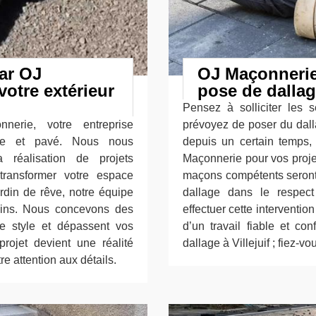
ar OJ
OJ Maçonnerie
otre extérieur
pose de dalla
Pensez à solliciter les 
nerie, votre entreprise
prévoyez de poser du dalla
lage et pavé. Nous nous
depuis un certain temps,
 réalisation de projets
Maçonnerie pour vos proje
transformer votre espace
maçons compétents seront 
ardin de rêve, notre équipe
dallage dans le respec
oins. Nous concevons des
effectuer cette interventi
tre style et dépassent vos
d’un travail fiable et 
projet devient une réalité
dallage à Villejuif ; fiez-
re attention aux détails.