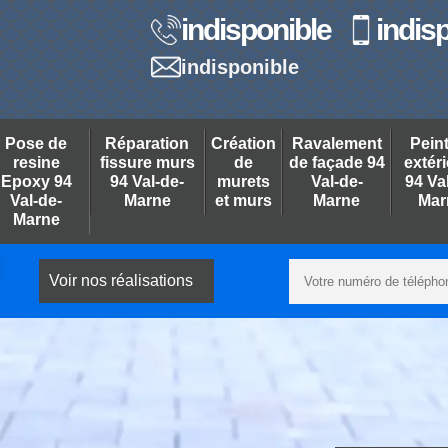
indisponible
indis
indisponible
Pose de
Réparation
Création
Ravalement
Pein
resine
fissure murs
de
de façade 94
extér
Epoxy 94
94 Val-de-
murets
Val-de-
94 Va
Val-de-
Marne
et murs
Marne
Mar
Marne
Voir nos réalisations