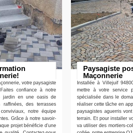
rmation
Paysagiste pos
nerie!
Maçonnerie
çonnerie, votre paysagiste
Installée à Villejuif 948
Faites confiance à notre
mettre à votre service 
e jardin en une oasis de
spécialisée dans le doma
raffinées, des terrasses
réaliser cette tâche en ap
conviviaux, notre équipe
paysagistes aguerris vont 
ntes. Grâce à notre savoir-
terrain. Et pour installer
haque projet bénéficie d'une
va utiliser des mortiers-c
e qualité. Contactez-nous
collée, notre entreprise O