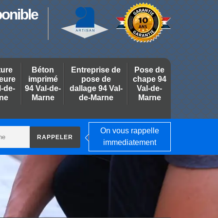
ponible
ture
Béton
Entreprise de
Pose de
ieure
imprimé
pose de
chape 94
l-de-
94 Val-de-
dallage 94 Val-
Val-de-
ne
Marne
de-Marne
Marne
On vous rappelle
immediatement