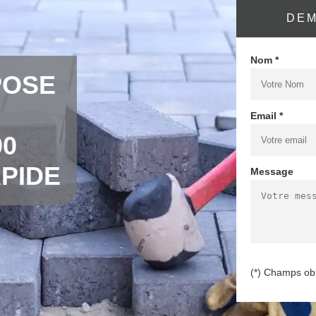
DEM
Nom *
POSE
Email *
00
PIDE
Message
(*) Champs obl