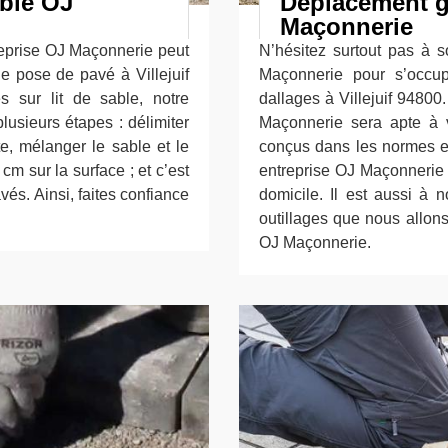
able OJ
Déplacement g
Maçonnerie
reprise OJ Maçonnerie peut
N’hésitez surtout pas à so
de pose de pavé à Villejuif
Maçonnerie pour s’occu
 sur lit de sable, notre
dallages à Villejuif 94800
usieurs étapes : délimiter
Maçonnerie sera apte à v
te, mélanger le sable et le
conçus dans les normes en
cm sur la surface ; et c’est
entreprise OJ Maçonnerie 
vés. Ainsi, faites confiance
domicile. Il est aussi à 
outillages que nous allons
OJ Maçonnerie.