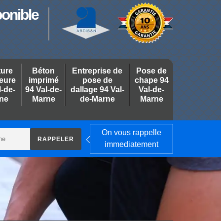
ponible
ture
Béton
Entreprise de
Pose de
ieure
imprimé
pose de
chape 94
l-de-
94 Val-de-
dallage 94 Val-
Val-de-
ne
Marne
de-Marne
Marne
On vous rappelle
immediatement