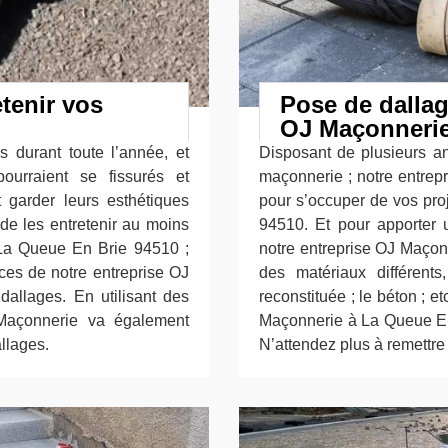
tenir vos
Pose de dalla
OJ Maçonneri
 durant toute l’année, et
Disposant de plusieurs a
ourraient se fissurés et
maçonnerie ; notre entrepr
 garder leurs esthétiques
pour s’occuper de vos pro
de les entretenir au moins
94510. Et pour apporter u
 La Queue En Brie 94510 ;
notre entreprise OJ Maçonn
ices de notre entreprise OJ
des matériaux différents
dallages. En utilisant des
reconstituée ; le béton ; e
 Maçonnerie va également
Maçonnerie à La Queue En 
allages.
N’attendez plus à remettre