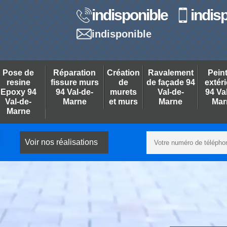
indisponible
indis
indisponible
Pose de
Réparation
Création
Ravalement
Pein
resine
fissure murs
de
de façade 94
extér
Epoxy 94
94 Val-de-
murets
Val-de-
94 Va
Val-de-
Marne
et murs
Marne
Mar
Marne
Voir nos réalisations