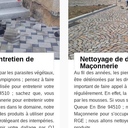
tretien de
Nettoyage de d
Maçonnerie
ar les parasites végétaux,
Au fil des années, les pie
ampignons ; pensez à faire
être détériorées par les di
isée pour entretenir votre
important de faire appel à
94510 ; sachez que, vous
régulièrement. En effet, l
erie pour entretenir votre
par les mousses. Si vous s
ces dans le domaine, notre
Queue En Brie 94510 ; n’h
s produits à utiliser pour
Maçonnerie pour s’occuper
protégeant des intempéries.
RGE ; nous allons nettoye
enir votre dallage par OJ
produits.