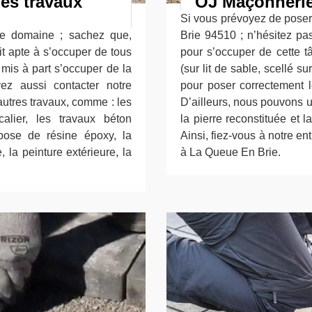
es travaux
OJ Maçonnerie
Si vous prévoyez de poser
le domaine ; sachez que,
Brie 94510 ; n’hésitez pa
it apte à s’occuper de tous
pour s’occuper de cette t
 mis à part s’occuper de la
(sur lit de sable, scellé s
z aussi contacter notre
pour poser correctement l
utres travaux, comme : les
D’ailleurs, nous pouvons ut
alier, les travaux béton
la pierre reconstituée et l
 pose de résine époxy, la
Ainsi, fiez-vous à notre e
 la peinture extérieure, la
à La Queue En Brie.