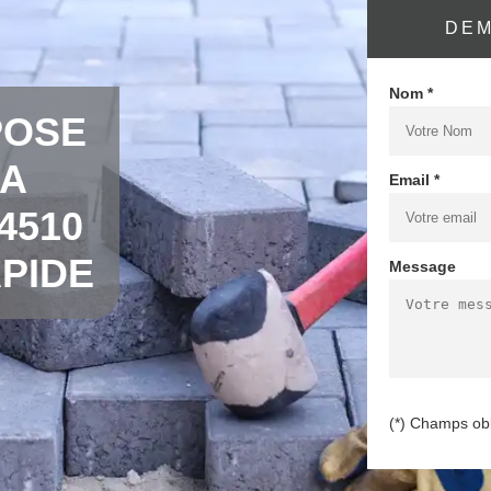
DEM
Nom *
POSE
LA
Email *
4510
PIDE
Message
(*) Champs obl