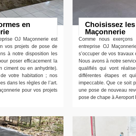
ormes en
Choisissez les
rie
Maçonnerie
reprise OJ Maçonnerie est
Comme nous exerçons le
in vos projets de pose de
entreprise OJ Maçonnerie
s à notre disposition les
s’occuper de vos travaux
pour poser efficacement la
Nous avons à notre servic
en ciment ou en anhydrite).
qualifiés qui vont réal
 de votre habitation ; nos
différentes étapes et qu
 dans les règles de l’art.
impeccable. Que ce soit p
açonnerie pour vos projets
une pose de nouveau revê
pose de chape à Aeroport 