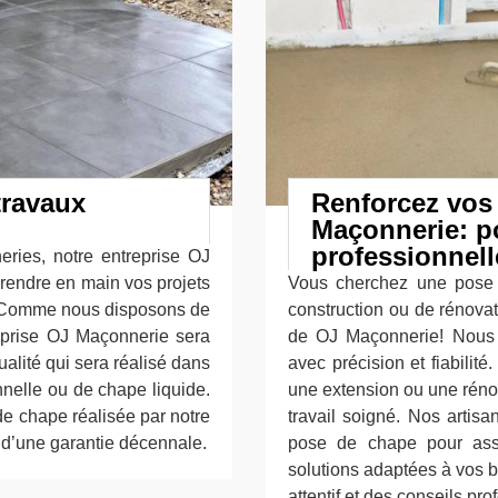
travaux
Renforcez vos
Maçonnerie: p
professionnell
eries, notre entreprise OJ
prendre en main vos projets
Vous cherchez une pose 
. Comme nous disposons de
construction ou de rénovat
eprise OJ Maçonnerie sera
de OJ Maçonnerie! Nous 
ualité qui sera réalisé dans
avec précision et fiabilit
nnelle ou de chape liquide.
une extension ou une réno
de chape réalisée par notre
travail soigné. Nos artisa
d’une garantie décennale.
pose de chape pour assu
solutions adaptées à vos b
attentif et des conseils pro