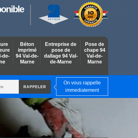
ponible
ture
Béton
Entreprise de
Pose de
ieure
imprimé
pose de
chape 94
l-de-
94 Val-de-
dallage 94 Val-
Val-de-
ne
Marne
de-Marne
Marne
On vous rappelle
immediatement