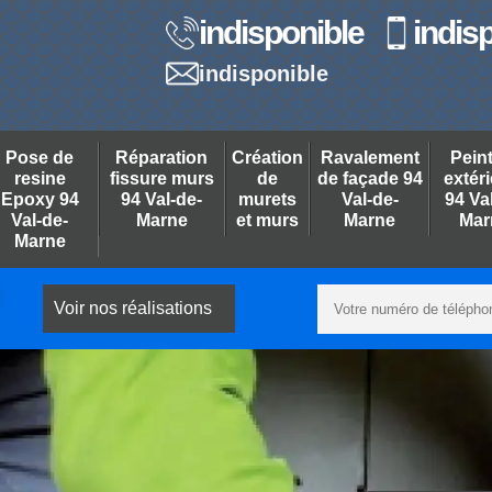
indisponible
indis
indisponible
Pose de
Réparation
Création
Ravalement
Pein
resine
fissure murs
de
de façade 94
extér
Epoxy 94
94 Val-de-
murets
Val-de-
94 Va
Val-de-
Marne
et murs
Marne
Mar
Marne
Voir nos réalisations