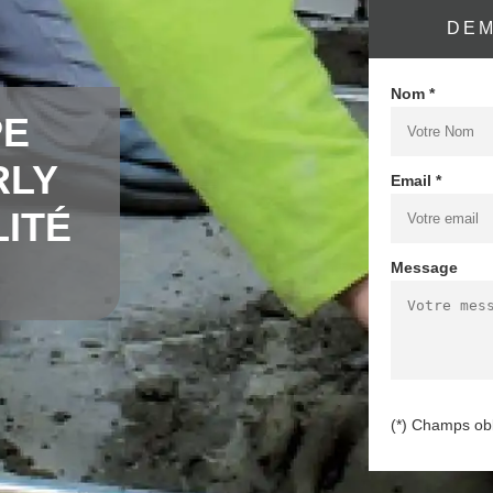
DEM
Nom *
PE
RLY
Email *
LITÉ
Message
(*) Champs obl