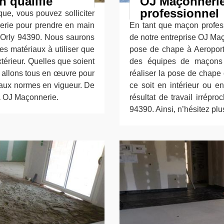
 qualifié
OJ Maçonnerie
professionnel
ue, vous pouvez solliciter
nerie pour prendre en main
En tant que maçon profess
 Orly 94390. Nous saurons
de notre entreprise OJ Ma
es matériaux à utiliser que
pose de chape à Aeroport
xtérieur. Quelles que soient
des équipes de maçons p
us allons tous en œuvre pour
réaliser la pose de chape
d aux normes en vigueur. De
ce soit en intérieur ou e
s à OJ Maçonnerie.
résultat de travail irrép
94390. Ainsi, n’hésitez pl