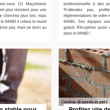
surez-vous OJ Maçonnerie
professionnelle à des p
et plus résistant pour une
N’attendez pas, profi
e cherchez plus loin, mais
réglementations de votre 
e 94460 il créera le muret
94460. Ses équipes vou
lâche pas, mais se durci au
gratuit. Récupérez aussi
dans le 94460 !
n stable pour
Profitez vite d