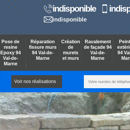
indisponible
indis
indisponible
Pose de
Réparation
Création
Ravalement
Pein
resine
fissure murs
de
de façade 94
extér
Epoxy 94
94 Val-de-
murets
Val-de-
94 Va
Val-de-
Marne
et murs
Marne
Mar
Marne
Voir nos réalisations