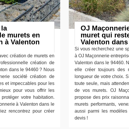
 la
OJ Maçonnerie 
de murets en
muret qui rest
n à Valenton
Valenton dans 
Si vous recherchez une sp
avec création de murets en
à OJ Maçonnerie entreprise
ofessionnelle création de
Valenton dans le 94460. N
enton dans le 94460 ? Nous
elle créer toujours des
erie société création de
longueur de votre choix. S
des et impeccables pour les
toute seule, mais attenden
ieux pour vous offrir les
de vos murets. OJ Maçon
 protéger votre habitation.
propose des prix raisonna
onnerie à Valenton dans le
murets performants, vene
iez rencontrez pour créer
aussi parmi les modèles 
devis !