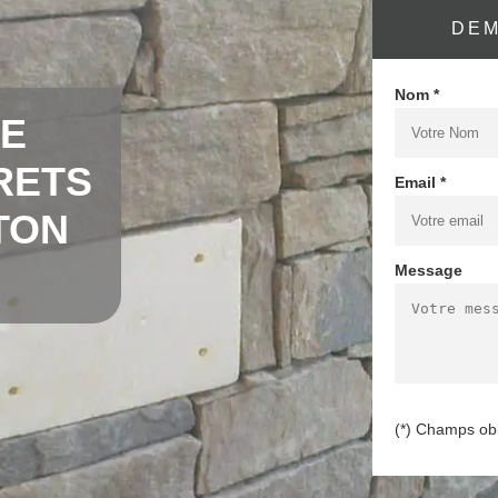
DEM
Nom *
DE
RETS
Email *
TON
Message
(*) Champs obl