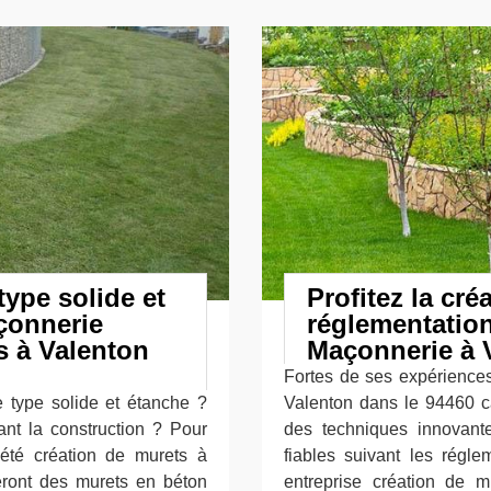
ype solide et
Profitez la cré
çonnerie
réglementation
s à Valenton
Maçonnerie à V
Fortes de ses expérience
 type solide et étanche ?
Valenton dans le 94460 c
ant la construction ? Pour
des techniques innovante
été création de murets à
fiables suivant les régl
ront des murets en béton
entreprise création de m