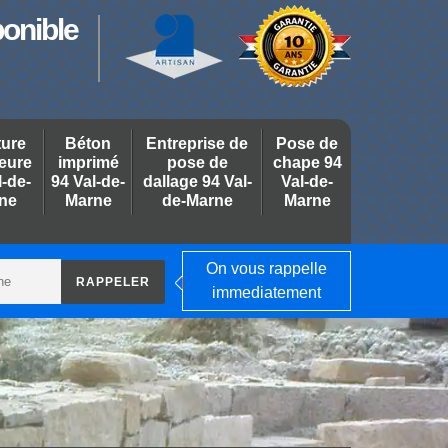
ponible
ture
Béton
Entreprise de
Pose de
ieure
imprimé
pose de
chape 94
l-de-
94 Val-de-
dallage 94 Val-
Val-de-
ne
Marne
de-Marne
Marne
On vous rappelle
immediatement