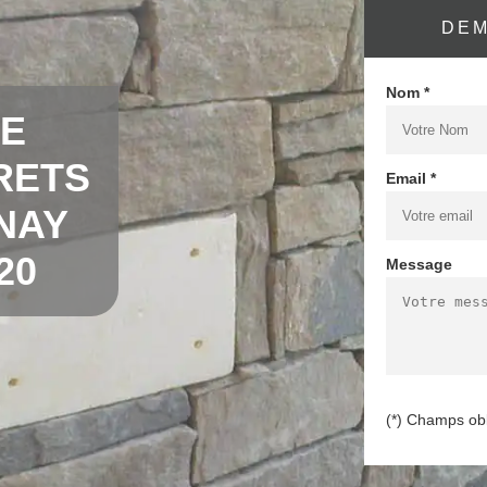
DEM
Nom *
DE
RETS
Email *
NAY
20
Message
(*) Champs obl