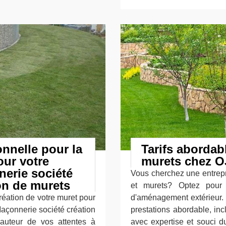
nnelle pour la
Tarifs abordab
our votre
murets chez O
nerie société
Vous cherchez une entrepr
on de murets
et murets? Optez pour 
réation de votre muret pour
d'aménagement extérieur
Maçonnerie société création
prestations abordable, inc
auteur de vos attentes à
avec expertise et souci 