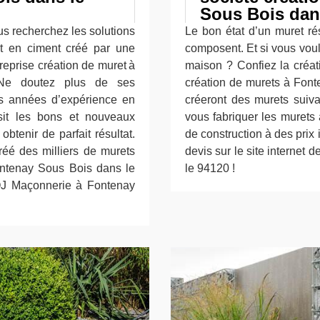
Sous Bois da
ous recherchez les solutions
Le bon état d’un muret rés
et en ciment créé par une
composent. Et si vous voul
eprise création de muret à
maison ? Confiez la créa
Ne doutez plus de ses
création de murets à Fon
s années d’expérience en
créeront des murets suivan
sit les bons et nouveaux
vous fabriquer les murets a
btenir de parfait résultat.
de construction à des prix
éé des milliers de murets
devis sur le site interne
ontenay Sous Bois dans le
le 94120 !
OJ Maçonnerie à Fontenay