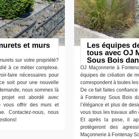
murets et murs
Les équipes de
tous avec OJ 
Sous Bois dans
urets sur votre propriété?
dié à ce métier complexe.
OJ Maçonnerie à Fontena
oir-faire nécessaires pour
équipes de création de mu
 ce soit pour une nouvelle
correspondent à toutes les
re demande, nous sommes là
De ce fait faites confianc
 projet est abordé avec
à Fontenay Sous Bois da
 vous offrir des murs et
l’élégance et plus de des
que. Contactez-nous, nous
vous tous les travaux afin
estions!
Et après la pose, il ap
protègeront des agress
Maçonnerie à Fontenay Sou