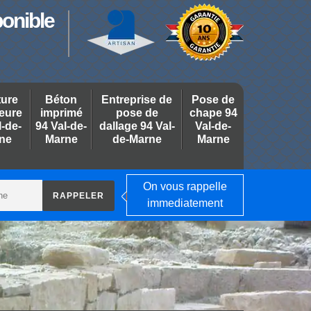
ponible
ture
Béton
Entreprise de
Pose de
ieure
imprimé
pose de
chape 94
l-de-
94 Val-de-
dallage 94 Val-
Val-de-
ne
Marne
de-Marne
Marne
On vous rappelle
immediatement