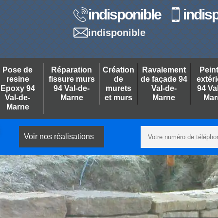
indisponible
indis
indisponible
Pose de
Réparation
Création
Ravalement
Pein
resine
fissure murs
de
de façade 94
extér
Epoxy 94
94 Val-de-
murets
Val-de-
94 Va
Val-de-
Marne
et murs
Marne
Mar
Marne
Voir nos réalisations