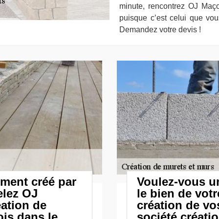
minute, rencontrez OJ Maç
puisque c’est celui que vou
Demandez votre devis !
iment créé par
Voulez-vous un
elez OJ
le bien de vot
éation de
création de v
is dans le
société créati