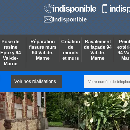
indisponible
indis
indisponible
Pose de
Réparation
Création
Ravalement
Pein
resine
fissure murs
de
de façade 94
extér
Epoxy 94
94 Val-de-
murets
Val-de-
94 Va
Val-de-
Marne
et murs
Marne
Mar
Marne
Voir nos réalisations