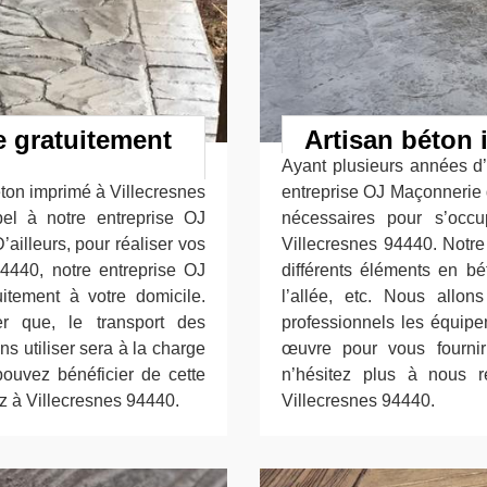
 gratuitement
Artisan béton
Ayant plusieurs années d’
éton imprimé à Villecresnes
entreprise OJ Maçonnerie 
pel à notre entreprise OJ
nécessaires pour s’occ
ailleurs, pour réaliser vos
Villecresnes 94440. Notre
4440, notre entreprise OJ
différents éléments en bét
tement à votre domicile.
l’allée, etc. Nous allo
r que, le transport des
professionnels les équipe
s utiliser sera à la charge
œuvre pour vous fournir 
ouvez bénéficier de cette
n’hésitez plus à nous 
ez à Villecresnes 94440.
Villecresnes 94440.