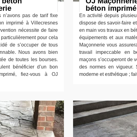
x béton
OJ Maçonnerie 
rie
béton imprimé
n’avons pas de tarif fixe
En activité depuis plusie
n imprimé à Villecresnes
dispose des savoir-faire 
vention nécessite de faire
en main vos travaux en bé
particulièrement pour cela
équipements et aux matéri
idé de s’occuper de tous
Maçonnerie vous assurera 
onnable. Nous avons bien
travail impeccable en 
rtée de toutes les bourses.
maçons s’occuperont de vo
ulent bénéficier d’un bon
des normes en vigueur. S
imprimé, fiez-vous à OJ
moderne et esthétique ; fa