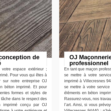
conception de
OJ Maçonnerie
é
professionnel
 votre espace extérieur ;
En tant que maçon profess
rimé. Pour vous qui êtes à
se mettre à votre servi
 sur notre entreprise OJ
imprimé à Villecresnes 94
n béton imprimé. Et pour
se mettre à votre service 
rentes formes et styles de
éléments en béton imprimé,
 tâche dans le respect des
Rassurez-vous, nos travaux
on imprimé conçu par OJ
l’art. Ainsi, si vous prév
isme à votre extérieure et
Villecresnes 94440 ; n’hé