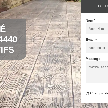
DEM
Nom *
MÉ
4440
Email *
IFS
Message
(*) Champs obl