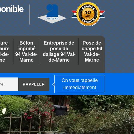
ponible
ture
Béton
Entreprise de
Pose de
ieure
imprimé
pose de
chape 94
l-de-
94 Val-de-
dallage 94 Val-
Val-de-
ne
Marne
de-Marne
Marne
On vous rappelle
immediatement