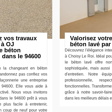
 vos travaux
Valorisez votr
 à OJ
béton lavé pa
e béton
Découvrez l'élégance int
 dans le 94600
à Choisy Le Roi. Idéal pou
le béton lavé offre no
en la changeant en béton
sophistiquée, mais aussi u
bandonnez pas confiez vos
d'entretien. Notre équ
açonnerie une entreprise
professionnelle, res
 94600. Elle vous aide à
fonctionnelles. Transforme
ctivé. Nous vous invitons
grâce à notre savoir-fai
dans le 94600 prêt à vous
dans les meilleurs délais 
 plus facile à entretenir,
 un coup de neuf pour votre