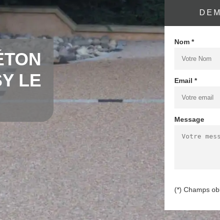
DEM
Nom *
ÉTON
Y LE
Email *
Message
(*) Champs obl