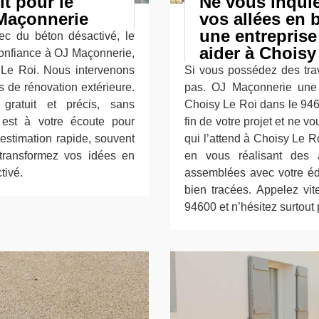
it pour le
Ne vous inquié
 Maçonnerie
vos allées en 
une entreprise
vec du béton désactivé, le
aider à Choisy
confiance à OJ Maçonnerie,
 Le Roi. Nous intervenons
Si vous possédez des trav
s de rénovation extérieure.
pas. OJ Maçonnerie une 
gratuit et précis, sans
Choisy Le Roi dans le 9460
est à votre écoute pour
fin de votre projet et ne vo
estimation rapide, souvent
qui l’attend à Choisy Le R
transformez vos idées en
en vous réalisant des 
tivé.
assemblées avec votre édi
bien tracées. Appelez v
94600 et n’hésitez surtout 