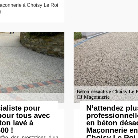
J Maçonnerie à Choisy Le Roi
!
ialiste pour
N’attendez pl
pour tous avec
professionnell
ton lavé à
en béton désa
00 !
Maçonnerie ent
Choisy Le Roi
fre des prestations d’un