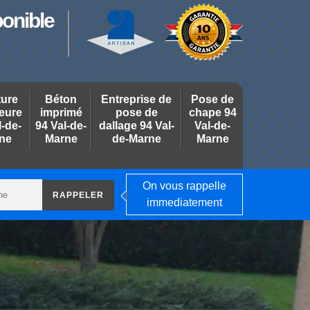
ponible
ture
Béton
Entreprise de
Pose de
ieure
imprimé
pose de
chape 94
l-de-
94 Val-de-
dallage 94 Val-
Val-de-
ne
Marne
de-Marne
Marne
On vous rappelle
immediatement