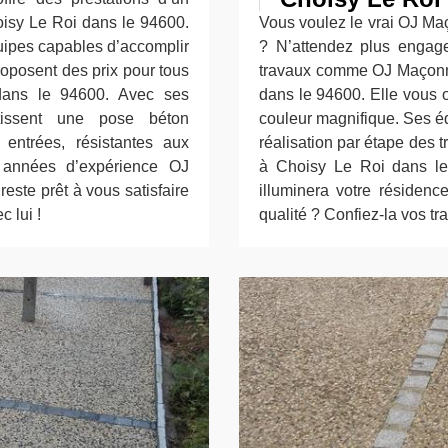
oisy Le Roi dans le 94600.
Vous voulez le vrai OJ Maç
quipes capables d’accomplir
? N’attendez plus engag
roposent des prix pour tous
travaux comme OJ Maçonne
ans le 94600. Avec ses
dans le 94600. Elle vous o
ntissent une pose béton
couleur magnifique. Ses é
 entrées, résistantes aux
réalisation par étape des
 années d’expérience OJ
à Choisy Le Roi dans le
ste prêt à vous satisfaire
illuminera votre résidenc
 lui !
qualité ? Confiez-la vos tr