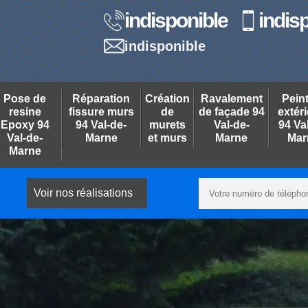
indisponible
indis
indisponible
Pose de
Réparation
Création
Ravalement
Pein
resine
fissure murs
de
de façade 94
extér
Epoxy 94
94 Val-de-
murets
Val-de-
94 Va
Val-de-
Marne
et murs
Marne
Mar
Marne
Voir nos réalisations