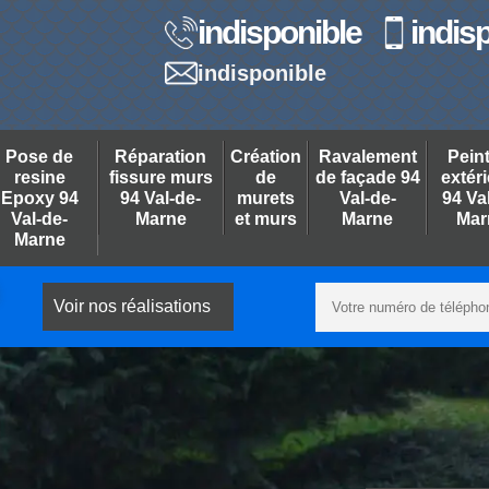
indisponible
indis
indisponible
Pose de
Réparation
Création
Ravalement
Pein
resine
fissure murs
de
de façade 94
extér
Epoxy 94
94 Val-de-
murets
Val-de-
94 Va
Val-de-
Marne
et murs
Marne
Mar
Marne
Voir nos réalisations