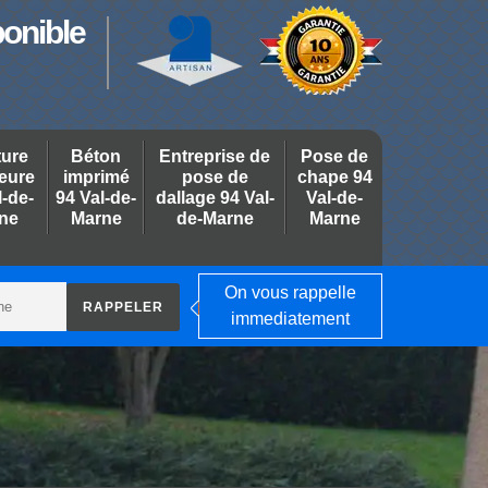
ponible
ture
Béton
Entreprise de
Pose de
ieure
imprimé
pose de
chape 94
l-de-
94 Val-de-
dallage 94 Val-
Val-de-
ne
Marne
de-Marne
Marne
On vous rappelle
immediatement