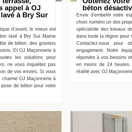
 terrasse,
Obtenez votre 
es appel à OJ
béton désacti
lavé à Bry Sur
Envie d'embellir votre es
choix numéro un des propr
ique d’avant, le mieux est
spécialiste des travaux 
éton lavé à Bry Sur Marne
dans toute la région pour 
ble de béton, des graviers
Contactez-nous pour ob
essins. Et OJ Maçonnerie à
engagement. Notre équi
utes les solutions pour
répondre à vos besoins et
ors, ne vous inquiétez pas
en moins de 24 heures. 
tion de vos envies. Si vous
réalité avec OJ Maçonnerie
 de charme OJ Maçonnerie à
 pose de béton pour votre