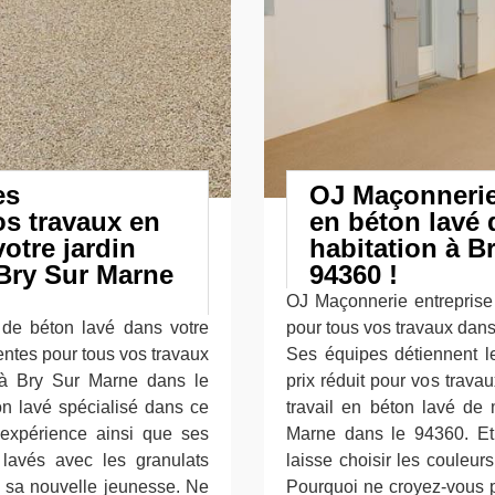
es
OJ Maçonnerie
s travaux en
en béton lavé 
otre jardin
habitation à B
Bry Sur Marne
94360 !
OJ Maçonnerie entreprise
 de béton lavé dans votre
pour tous vos travaux dan
entes pour tous vos travaux
Ses équipes détiennent le
à Bry Sur Marne dans le
prix réduit pour vos trav
on lavé spécialisé dans ce
travail en béton lavé de 
expérience ainsi que ses
Marne dans le 94360. Et
s lavés avec les granulats
laisse choisir les couleu
ra sa nouvelle jeunesse. Ne
Pourquoi ne croyez-vous p