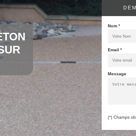
DEM
Nom *
ÉTON
 SUR
Email *
Message
(*) Champs obl